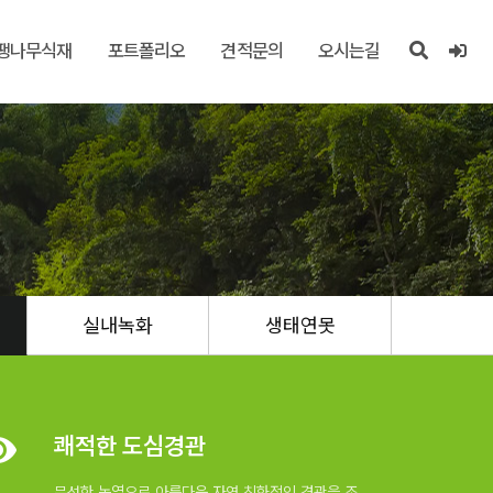
팽나무식재
포트폴리오
견적문의
오시는길
실내녹화
생태연못
쾌적한 도심경관
무성한 녹엽으로 아름다운 자연 친화적인 경관을 조