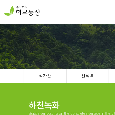
석가산
산석벽
하천녹화
Build river plating on the concrete riverside in the ci