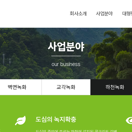
회사소개
사업분야
대형
사업분야
our business
벽면녹화
교각녹화
하천녹화
도심의 녹지확충
t
도심의 중앙에 흐르는 하천에 설치된 콘크리트 강변