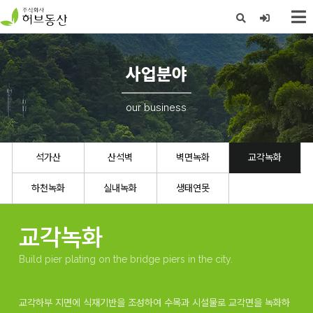
X
사업분야
our business
석가산
산석벽
벽면녹화
교각녹화
하천녹화
실내녹화
생태연못
교각녹화
Build pier plating on the bridge piers in the city.
교각하부 지면에 식재기반을 조성하여 수목과 시설물로 교각면을 녹화하