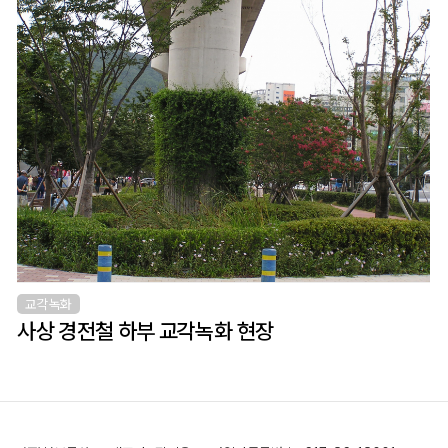
교각녹화
사상 경전철 하부 교각녹화 현장