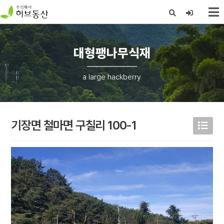
X
대형팽나무식재
a large hackberry
기장면 철마면 구칠리 100-1